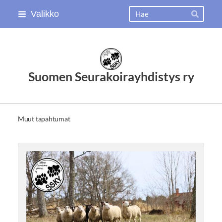
Siirry
Haku
Valikko
Hae
sivun
sisältöön
Suomen Seurakoirayhdistys ry
Muut tapahtumat