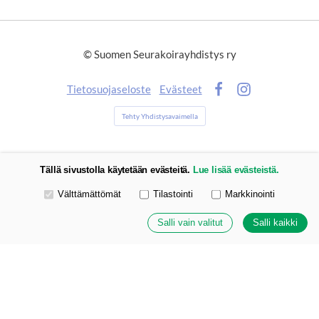
©
Suomen Seurakoirayhdistys ry
Tietosuojaseloste
Evästeet
Facebook
Instagram
Tehty Yhdistysavaimella
Tällä sivustolla käytetään evästeitä.
Lue lisää evästeistä.
Valitse käytettävät evästeet
Välttämättömät
Tilastointi
Markkinointi
Salli vain valitut
Salli kaikki