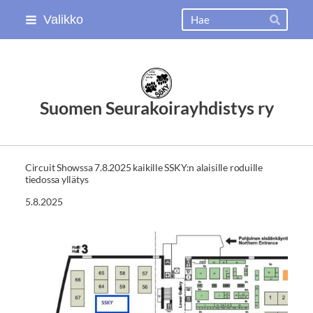
Siirry
Haku
Valikko
Hae
sivun
sisältöön
Suomen Seurakoirayhdistys ry
Circuit Showssa 7.8.2025 kaikille SSKY:n alaisille roduille
tiedossa yllätys
5.8.2025