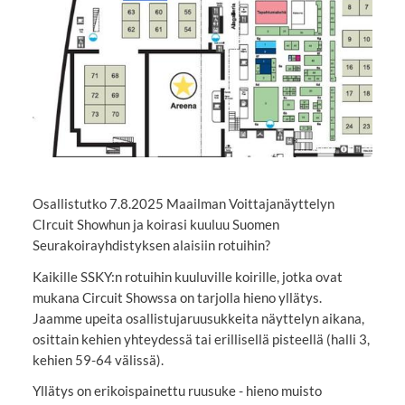
Osallistutko 7.8.2025 Maailman Voittajanäyttelyn
CIrcuit Showhun ja koirasi kuuluu Suomen
Seurakoirayhdistyksen alaisiin rotuihin?
Kaikille SSKY:n rotuihin kuuluville koirille, jotka ovat
mukana Circuit Showssa on tarjolla hieno yllätys.
Jaamme upeita osallistujaruusukkeita näyttelyn aikana,
osittain kehien yhteydessä tai erillisellä pisteellä (halli 3,
kehien 59-64 välissä).
Yllätys on erikoispainettu ruusuke - hieno muisto