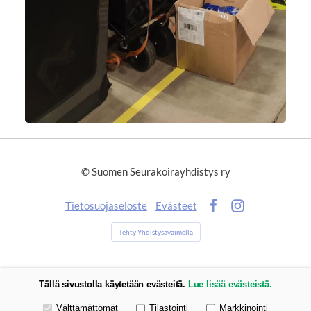
©
Suomen Seurakoirayhdistys ry
Tietosuojaseloste
Evästeet
Facebook
Instagram
Tehty Yhdistysavaimella
Tällä sivustolla käytetään evästeitä.
Lue lisää evästeistä.
Valitse käytettävät evästeet
Välttämättömät
Tilastointi
Markkinointi