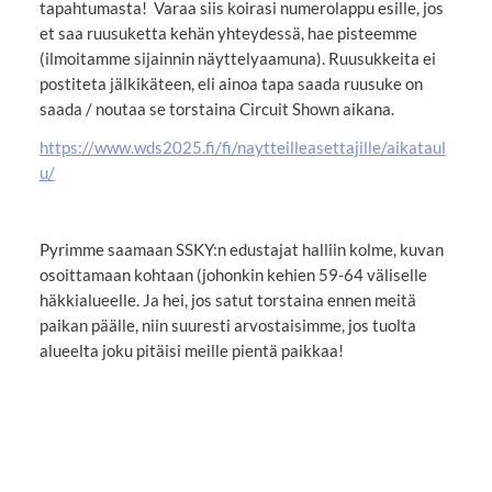
tapahtumasta! Varaa siis koirasi numerolappu esille, jos
et saa ruusuketta kehän yhteydessä, hae pisteemme
(ilmoitamme sijainnin näyttelyaamuna). Ruusukkeita ei
postiteta jälkikäteen, eli ainoa tapa saada ruusuke on
saada / noutaa se torstaina Circuit Shown aikana.
https://www.wds2025.fi/fi/naytteilleasettajille/aikataul
u/
Pyrimme saamaan SSKY:n edustajat halliin kolme, kuvan
osoittamaan kohtaan (johonkin kehien 59-64 väliselle
häkkialueelle. Ja hei, jos satut torstaina ennen meitä
paikan päälle, niin suuresti arvostaisimme, jos tuolta
alueelta joku pitäisi meille pientä paikkaa!