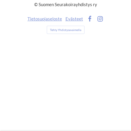
©
Suomen Seurakoirayhdistys ry
Tietosuojaseloste
Evästeet
Facebook
Instagram
Tehty Yhdistysavaimella