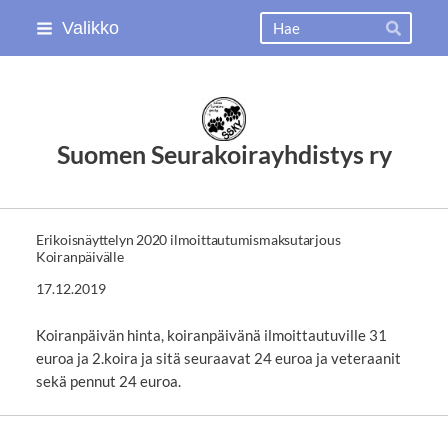
Siirry
Haku
Valikko
Hae
sivun
sisältöön
Suomen Seurakoirayhdistys ry
Erikoisnäyttelyn 2020 ilmoittautumismaksutarjous
Koiranpäivälle
17.12.2019
Koiranpäivän hinta, koiranpäivänä ilmoittautuville 31
euroa ja 2.koira ja sitä seuraavat 24 euroa ja veteraanit
sekä pennut 24 euroa.