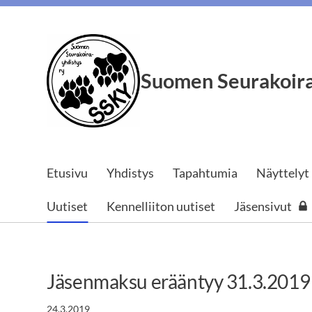
Siirry
sivun
sisältöön
Suomen Seurakoira
Etusivu
Yhdistys
Tapahtumia
Näyttelyt
Uutiset
Kennelliiton uutiset
Jäsensivut
Jäsenmaksu erääntyy 31.3.2019
24.3.2019