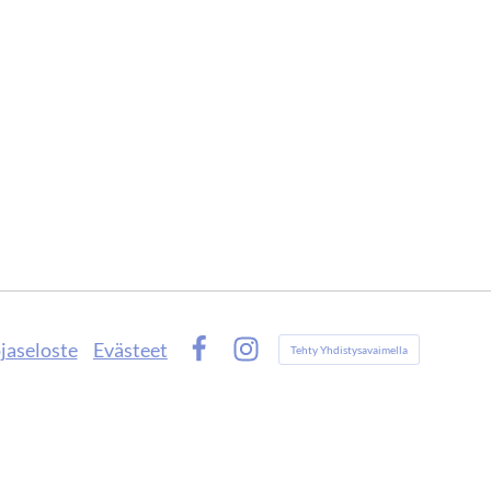
jaseloste
Evästeet
Tehty Yhdistysavaimella
Facebook
Instagram