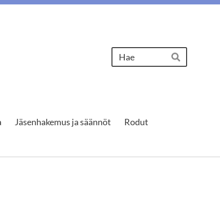
Haku
Hae
a
Jäsenhakemus ja säännöt
Rodut