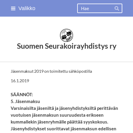
Siirry
Haku
Valikko
Hae
sivun
sisältöön
Suomen Seurakoirayhdistys ry
Jäsenmaksut 2019 on toimitettu sähköpostilla
16.1.2019
SÄÄNNÖT:
5. Jäsenmaksu
Varsinaisilta jäseniltä ja jäsenyhdistyksiltä perittävän
vuotuisen jäsenmaksun suuruudesta erikseen
kummallekin jäsenryhmälle päättää syyskokous.
Jäsenyhdistykset suorittavat jäsenmaksun edellisen