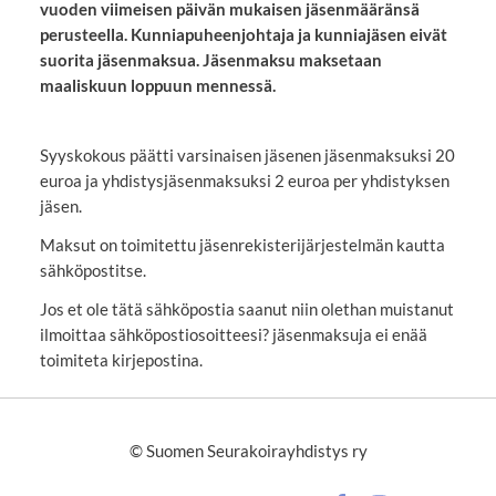
vuoden viimeisen päivän mukaisen jäsenmääränsä
perusteella. Kunniapuheenjohtaja ja kunniajäsen eivät
suorita jäsenmaksua. Jäsenmaksu maksetaan
maaliskuun loppuun mennessä.
Syyskokous päätti varsinaisen jäsenen jäsenmaksuksi 20
euroa ja yhdistysjäsenmaksuksi 2 euroa per yhdistyksen
jäsen.
Maksut on toimitettu jäsenrekisterijärjestelmän kautta
sähköpostitse.
Jos et ole tätä sähköpostia saanut niin olethan muistanut
ilmoittaa sähköpostiosoitteesi? jäsenmaksuja ei enää
toimiteta kirjepostina.
©
Suomen Seurakoirayhdistys ry