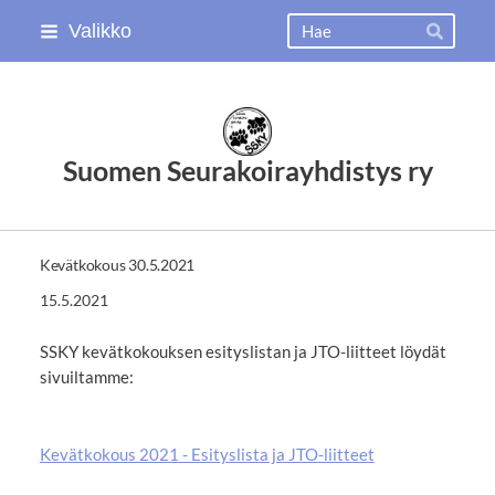
Siirry
Haku
Valikko
Hae
sivun
sisältöön
Suomen Seurakoirayhdistys ry
Kevätkokous 30.5.2021
15.5.2021
SSKY kevätkokouksen esityslistan ja JTO-liitteet löydät
sivuiltamme:
Kevätkokous 2021 - Esityslista ja JTO-liitteet