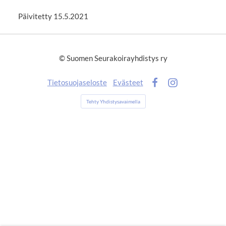
Päivitetty 15.5.2021
©
Suomen Seurakoirayhdistys ry
Tietosuojaseloste
Evästeet
Facebook
Instagram
Tehty Yhdistysavaimella