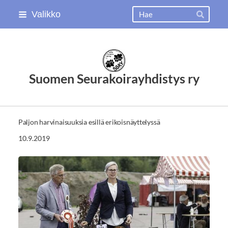
Siirry
Haku
Valikko
Hae
sivun
sisältöön
Suomen Seurakoirayhdistys ry
Paljon harvinaisuuksia esillä erikoisnäyttelyssä
10.9.2019