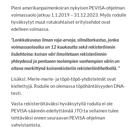
Pieni amerikanpaimenkoiran nykyisen PEVISA-ohjelman
voimassaolo jatkuu 1.1.2019 – 31.12.2023. Myös rodulle
hyväksytyt muut rotukohtaiset erityisehdot ovat
edelleen voimassa.
”Lonkkakuvaus ilman raja-arvoja, silmätarkastus, jonka
voimassaoloaika on 12 kuukautta sekä rekisteröinnin
lisäehtoina: koiran väri ilmoitetaan rekisteröinnin
yhteydessä ja pentueen molempien vanhempien värin on
oltava merkittynä koirarekisteriin rekisteröintihetkellä. ”
Lisäksi: Merle-merle- ja töpö-töpö-yhdistelmät ovat
kiellettyjä. Rodulle on olemassa töpöhäntäisyyden DNA-
testi.
Vasta rekisteröitäväksi hyväksytyllä rodulla ei ole
PEVISA-säännön edellyttämää JTO:ta sellainen tulee
tehtäväksi ennen seuraavan PEVISA-ohjelman
vahvistamista.