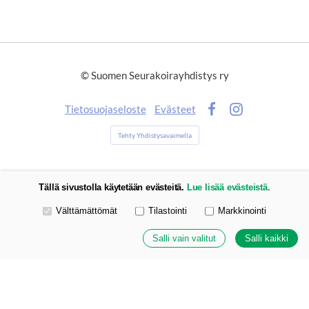
©
Suomen Seurakoirayhdistys ry
Tietosuojaseloste
Evästeet
Facebook
Instagram
Tehty Yhdistysavaimella
Tällä sivustolla käytetään evästeitä.
Lue lisää evästeistä.
Valitse käytettävät evästeet
Välttämättömät
Tilastointi
Markkinointi
Salli vain valitut
Salli kaikki