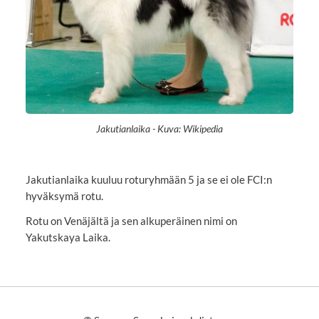
Jakutianlaika - Kuva: Wikipedia
Jakutianlaika kuuluu roturyhmään 5 ja se ei ole FCI:n
hyväksymä rotu.
Rotu on Venäjältä ja sen alkuperäinen nimi on
Yakutskaya Laika.