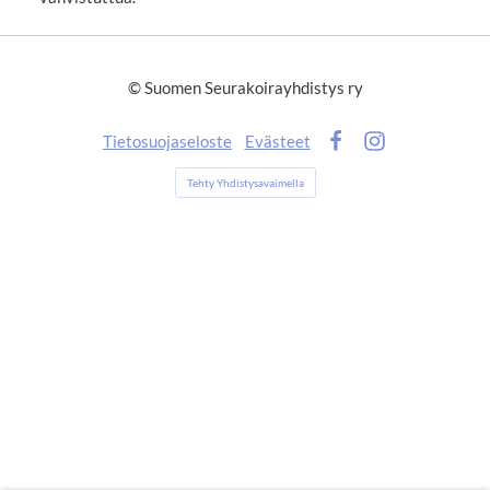
©
Suomen Seurakoirayhdistys ry
Tietosuojaseloste
Evästeet
Facebook
Instagram
Tehty Yhdistysavaimella