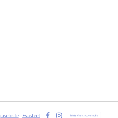
jaseloste
Evästeet
Tehty Yhdistysavaimella