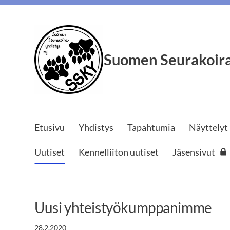
Siirry
sivun
sisältöön
Suomen Seurakoira
Etusivu
Yhdistys
Tapahtumia
Näyttelyt
Uutiset
Kennelliiton uutiset
Jäsensivut
Uusi yhteistyökumppanimme
28.2.2020