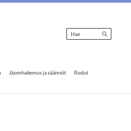
Haku
Hae
a
Jäsenhakemus ja säännöt
Rodut