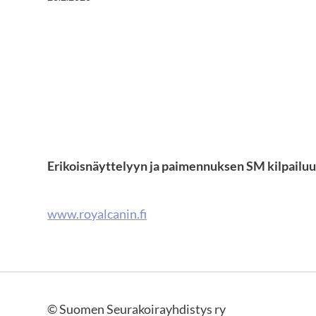
Erikoisnäyttelyyn ja paimennuksen SM kilpailuun
www.royalcanin.fi
©
Suomen Seurakoirayhdistys ry