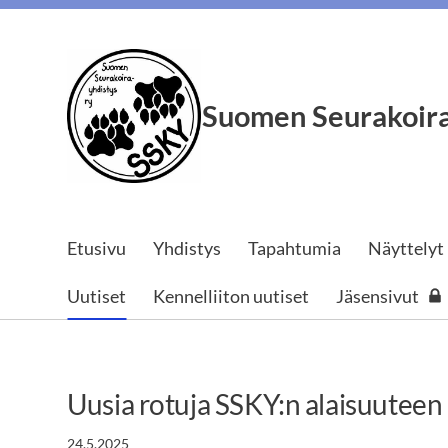
Siirry
sivun
sisältöön
Suomen Seurakoira
Etusivu
Yhdistys
Tapahtumia
Näyttelyt
Uutiset
Kennelliiton uutiset
Jäsensivut
Uusia rotuja SSKY:n alaisuuteen
24.5.2025