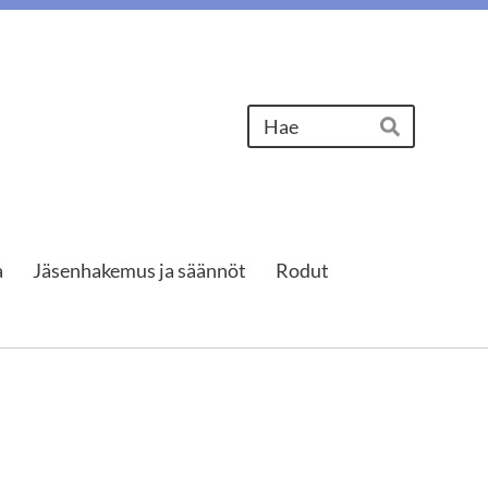
Haku
Hae
a
Jäsenhakemus ja säännöt
Rodut