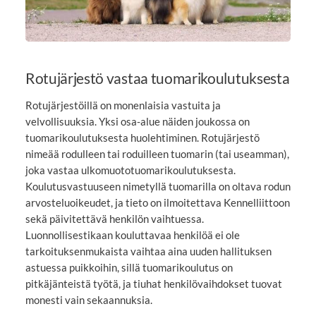
Rotujärjestö vastaa tuomarikoulutuksesta
Rotujärjestöillä on monenlaisia vastuita ja
velvollisuuksia. Yksi osa-alue näiden joukossa on
tuomarikoulutuksesta huolehtiminen. Rotujärjestö
nimeää rodulleen tai roduilleen tuomarin (tai useamman),
joka vastaa ulkomuototuomarikoulutuksesta.
Koulutusvastuuseen nimetyllä tuomarilla on oltava rodun
arvosteluoikeudet, ja tieto on ilmoitettava Kennelliittoon
sekä päivitettävä henkilön vaihtuessa.
Luonnollisestikaan kouluttavaa henkilöä ei ole
tarkoituksenmukaista vaihtaa aina uuden hallituksen
astuessa puikkoihin, sillä tuomarikoulutus on
pitkäjänteistä työtä, ja tiuhat henkilövaihdokset tuovat
monesti vain sekaannuksia.