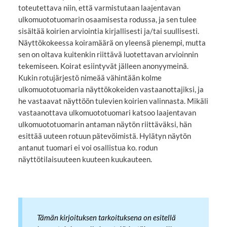
toteutettava niin, että varmistutaan laajentavan
ulkomuototuomarin osaamisesta rodussa, ja sen tulee
sisältää koirien arviointia kirjallisesti ja/tai suullisesti.
Näyttökokeessa koiramäärä on yleensä pienempi, mutta
sen on oltava kuitenkin riittävä luotettavan arvioinnin
tekemiseen. Koirat esiintyvät jälleen anonyymeinä.
Kukin rotujärjestö nimeää vähintään kolme
ulkomuototuomaria näyttökokeiden vastaanottajiksi, ja
he vastaavat näyttöön tulevien koirien valinnasta. Mikäli
vastaanottava ulkomuototuomari katsoo laajentavan
ulkomuototuomarin antaman näytön riittäväksi, hän
esittää uuteen rotuun pätevöimistä. Hylätyn näytön
antanut tuomari ei voi osallistua ko. rodun
näyttötilaisuuteen kuuteen kuukauteen.
Tämän kirjoituksen tarkoituksena on esitellä