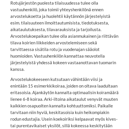
Rotujärjestön puolesta tilaisuudessa tulee olla
vastuuhenkilö, joka toimii yhteyshenkilönä ennen
arvostelukoetta ja huolehtii käytännön järjestelyistä
esim. tilaisuuteen ilmoittautumisista, tiedotuksesta,
aikataulutuksesta, tilavarauksista ja tarjoilusta.
Arvostelukoepaikan tulee olla asianmukainen ja riittävän
tilava koirien liikkeiden arvostelemiseen sekä
tarvittaessa sisätila rotu ja vuodenajan sääolot
huomioiden. Vastuuhenkilön kannattaa neuvotella
järjestelyistä yhdessä kokeen vastaanottavan tuomarin
kanssa.
Arvostelukokeeseen kutsutaan vähintään viisi ja
enintään 15 esimerkkikoiraa, joiden on oltava laadultaan
eritasoisia. Ajankäytön kannalta optimaalisin koiramäärä
lienee 6-8 koiraa. Arki-iltoina aikataulut venyvät muuten
kaikkien osapuolten kannalta kohtuuttomiksi. Paikalle
tarvitaan niin hyviä, keskitasoisia kuin heikompiakin
rodun edustajia. Usein koekoiriksi kelpaavat myös kives-
tai purentavikaiset yksilöt, sillä kokeessa keskitytään