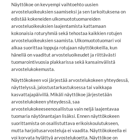
Näyttökoe on kevyempi vaihtoehto uusien
arvosteluoikeuksien saamiseksi ja sen tarkoituksena on
edistää kokeneiden ulkomuototuomareiden
arvosteluoikeuksien laajentamista kattamaan
kokonaisia roturyhmiä sekä tehostaa kaikkien rotujen
arvosteluoikeuksien saamista. Ulkomuototuomari voi
alkaa suorittaa loppuja rotujaan näyttökokeilla, kun
hänellä on vaaditut arvosteluoikeudet ja riittävästi
tuomarointivuosia plakkarissa sekä kansainvälistä
arvostelukokemusta.
Näyttökokeen voi järjestää arvostelukokeen yhteydessä,
näyttelyssä, jalostustarkastuksessa tai vaikkapa
kasvattajapäivillä. Mikäli näyttökoe järjestetään
arvostelukokeen yhteydessä, saa
arvostelukokeeseenosallistua vain neljä laajentavaa
tuomaria näytönantajan lisäksi. Ennen näyttökokeen
suorittamista on osallistuttava erikoiskoulutukseen,
mutta harjoitusarvosteluja ei vaadita. Näyttökokeella ei
voi korvata hylättyä arvostelukoetta. Näyttökoe on