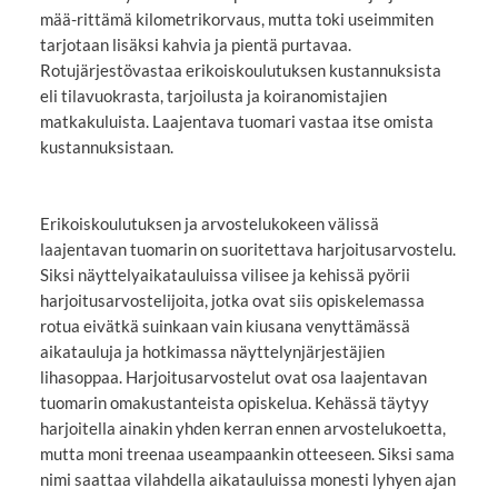
mää-rittämä kilometrikorvaus, mutta toki useimmiten
tarjotaan lisäksi kahvia ja pientä purtavaa.
Rotujärjestövastaa erikoiskoulutuksen kustannuksista
eli tilavuokrasta, tarjoilusta ja koiranomistajien
matkakuluista. Laajentava tuomari vastaa itse omista
kustannuksistaan.
Erikoiskoulutuksen ja arvostelukokeen välissä
laajentavan tuomarin on suoritettava harjoitusarvostelu.
Siksi näyttelyaikatauluissa vilisee ja kehissä pyörii
harjoitusarvostelijoita, jotka ovat siis opiskelemassa
rotua eivätkä suinkaan vain kiusana venyttämässä
aikatauluja ja hotkimassa näyttelynjärjestäjien
lihasoppaa. Harjoitusarvostelut ovat osa laajentavan
tuomarin omakustanteista opiskelua. Kehässä täytyy
harjoitella ainakin yhden kerran ennen arvostelukoetta,
mutta moni treenaa useampaankin otteeseen. Siksi sama
nimi saattaa vilahdella aikatauluissa monesti lyhyen ajan