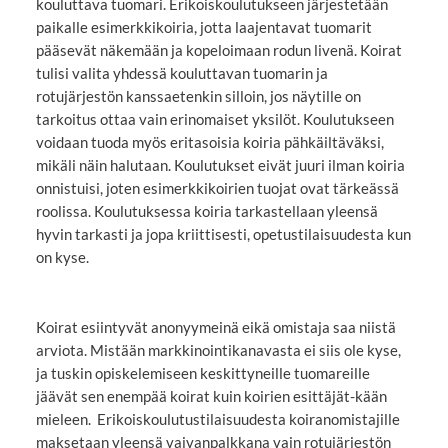
kouluttava tuomari. Erikoiskoulutukseen järjestetään
paikalle esimerkkikoiria, jotta laajentavat tuomarit
pääsevät näkemään ja kopeloimaan rodun livenä. Koirat
tulisi valita yhdessä kouluttavan tuomarin ja
rotujärjestön kanssaetenkin silloin, jos näytille on
tarkoitus ottaa vain erinomaiset yksilöt. Koulutukseen
voidaan tuoda myös eritasoisia koiria pähkäiltäväksi,
mikäli näin halutaan. Koulutukset eivät juuri ilman koiria
onnistuisi, joten esimerkkikoirien tuojat ovat tärkeässä
roolissa. Koulutuksessa koiria tarkastellaan yleensä
hyvin tarkasti ja jopa kriittisesti, opetustilaisuudesta kun
on kyse.
Koirat esiintyvät anonyymeinä eikä omistaja saa niistä
arviota. Mistään markkinointikanavasta ei siis ole kyse,
ja tuskin opiskelemiseen keskittyneille tuomareille
jäävät sen enempää koirat kuin koirien esittäjät-kään
mieleen. Erikoiskoulutustilaisuudesta koiranomistajille
maksetaan yleensä vaivanpalkkana vain rotujärjestön