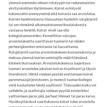
yleensä enemmän oikean rotutyypin tai rodunomaisten
yksityiskohtien löytämiseen. Koirat esiintyvät
kokeessakin anonyymeinä eikä koirasta saa arvostelua.
Koirien hankkimisesta tilaisuuteen huolehtii rotujärjestö
tai sen nimeämä ulkomuototuomarikoulutuksesta
vastaava henkilö. Koirat eivät saa olla
kollegiotuomareiden, Kennelliiton valvojan,
arvostelukoetta suorittavan tuomarin tai näiden
perheenjäsenten omistamia tai kasvattamia.
Rotujärjestö vastaa arvostelukokeen kustannuksista ja
maksaa yleensä koirien omistajille määrittämänsä
kilometrikorvauksen. Arvostelukokeessa laajentava
tuomari arvostelee jokaisen koiran kirjallisesti ja täysin
itsenäisesti. Häntä voidaan pyytää asettamaan koirat
paremmuusjärjestykseen, ja monesti tuomarikollegio
vielä kuulustelee häntä suullisesti. Tilaisuuden kulku voi
vaihdella, ja osallistujia voidaan pyytää esimerkiksi
valitsemaan paras pää, parhaat liikkeet tai paras karva.
Hyväksyttävässä suorituksessa koirat tulee arvostella
rodunomaisesti, osata rotumääritelmä ja löytää