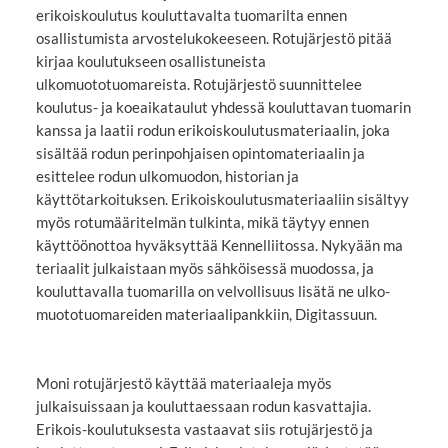
erikoiskoulutus kouluttavalta tuomarilta ennen
osallistumista arvostelukokeeseen. Rotujärjestö pitää
kirjaa koulutukseen osallistuneista
ulkomuototuomareista. Rotujärjestö suunnittelee
koulutus- ja koeaikataulut yhdessä kouluttavan tuomarin
kanssa ja laatii rodun erikoiskoulutusmateriaalin, joka
sisältää rodun perinpohjaisen opintomateriaalin ja
esittelee rodun ulkomuodon, historian ja
käyttötarkoituksen. Erikoiskoulutusmateriaaliin sisältyy
myös rotumääritelmän tulkinta, mikä täytyy ennen
käyttöönottoa hyväksyttää Kennelliitossa. Nykyään ma
teriaalit julkaistaan myös sähköisessä muodossa, ja
kouluttavalla tuomarilla on velvollisuus lisätä ne ulko-
muototuomareiden materiaalipankkiin, Digitassuun.
Moni rotujärjestö käyttää materiaaleja myös
julkaisuissaan ja kouluttaessaan rodun kasvattajia.
Erikois-koulutuksesta vastaavat siis rotujärjestö ja