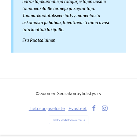
harrastajakunnalle ja rotujärjestöjen uusille
toimihenkilöille termejä ja käytäntöjä.
Tuomarikoulutukseen liittyy monenlaista
uskomusta ja huhua, toivottavasti tämä avasi
tätä kenttää lukijoille.
Esa Ruotsalainen
©
Suomen Seurakoirayhdistys ry
Tietosuojaseloste
Evästeet
Facebook
Instagram
Tehty Yhdistysavaimella