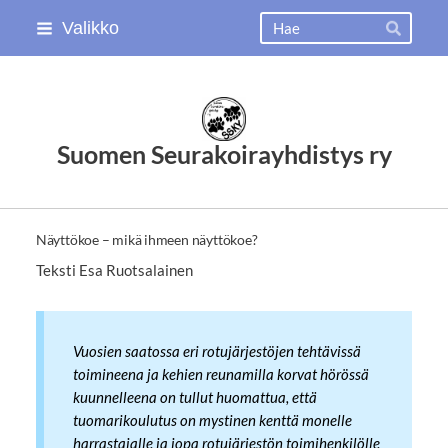
Siirry
Haku
Valikko
Hae
sivun
sisältöön
Suomen Seurakoirayhdistys ry
Näyttökoe – mikä ihmeen näyttökoe?
Teksti Esa Ruotsalainen
Vuosien saatossa eri rotujärjestöjen tehtävissä
toimineena ja kehien reunamilla korvat hörössä
kuunnelleena on tullut huomattua, että
tuomarikoulutus on mystinen kenttä monelle
harrastajalle ja jopa rotujärjestön toimihenkilölle