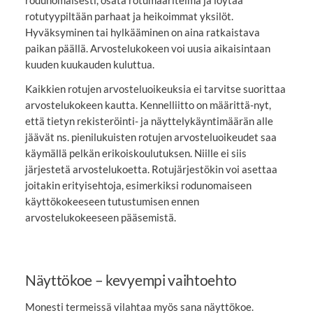
rotutyypiltään parhaat ja heikoimmat yksilöt.
Hyväksyminen tai hylkääminen on aina ratkaistava
paikan päällä. Arvostelukokeen voi uusia aikaisintaan
kuuden kuukauden kuluttua.
Kaikkien rotujen arvosteluoikeuksia ei tarvitse suorittaa
arvostelukokeen kautta. Kennelliitto on määrittä-nyt,
että tietyn rekisteröinti- ja näyttelykäyntimäärän alle
jäävät ns. pienilukuisten rotujen arvosteluoikeudet saa
käymällä pelkän erikoiskoulutuksen. Niille ei siis
järjestetä arvostelukoetta. Rotujärjestökin voi asettaa
joitakin erityisehtoja, esimerkiksi rodunomaiseen
käyttökokeeseen tutustumisen ennen
arvostelukokeeseen pääsemistä.
Näyttökoe – kevyempi vaihtoehto
Monesti termeissä vilahtaa myös sana näyttökoe.