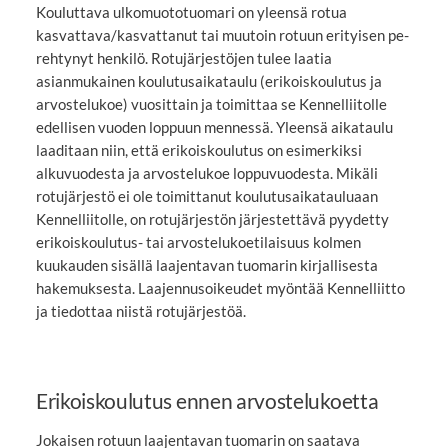
Kouluttava ulkomuototuomari on yleensä rotua
kasvattava/kasvattanut tai muutoin rotuun erityisen pe-
rehtynyt henkilö. Rotujärjestöjen tulee laatia
asianmukainen koulutusaikataulu (erikoiskoulutus ja
arvostelukoe) vuosittain ja toimittaa se Kennelliitolle
edellisen vuoden loppuun mennessä. Yleensä aikataulu
laaditaan niin, että erikoiskoulutus on esimerkiksi
alkuvuodesta ja arvostelukoe loppuvuodesta. Mikäli
rotujärjestö ei ole toimittanut koulutusaikatauluaan
Kennelliitolle, on rotujärjestön järjestettävä pyydetty
erikoiskoulutus- tai arvostelukoetilaisuus kolmen
kuukauden sisällä laajentavan tuomarin kirjallisesta
hakemuksesta. Laajennusoikeudet myöntää Kennelliitto
ja tiedottaa niistä rotujärjestöä.
Erikoiskoulutus ennen arvostelukoetta
Jokaisen rotuun laajentavan tuomarin on saatava