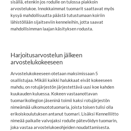
sisällä, etenkin jos rodulle on tulossa piakkoin
arvostelukoe. Innokkaimmat tuomarit saattavat myös
kysyä mahdollisuutta päästä tutustumaan koiriin
lähistöllään sijaitseviin kenneleihin, jotta saavat
mahdollisimman laajan käsityksen rodusta.
Harjoitusarvostelun jälkeen
arvostelukokeeseen
Arvostelukokeeseen otetaan maksimissaan 5
osallistujaa. Mikäli kaikki halukkaat eivät kokeeseen
mahdu, on rotujärjestön järjestettävä uusi koe kahden
kuukauden kuluessa. Kokeen vastaanottavan
tuomarikollegion jäseninä toimii kaksi rotujärjestön
nimeämää ulkomuototuomaria, joista toisen tulisi olla
erikoiskoulutuksen antanut tuomari. Lisäksi Kennelliitto
nimeää paikalle valvojaksi rodulle pätevöidyn tuomarin,
joka vastaa arvostelukoeohjeiden noudattamisesta.