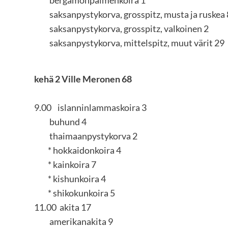
bergamonpaimenkoira 1
saksanpystykorva, grosspitz, musta ja ruskea 
saksanpystykorva, grosspitz, valkoinen 2
saksanpystykorva, mittelspitz, muut värit 29
kehä 2 Ville Meronen 68
9.00 islanninlammaskoira 3
buhund 4
thaimaanpystykorva 2
* hokkaidonkoira 4
* kainkoira 7
* kishunkoira 4
* shikokunkoira 5
11.00 akita 17
amerikanakita 9