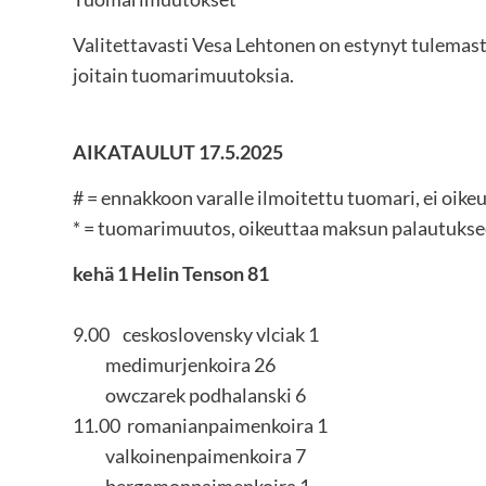
Valitettavasti Vesa Lehtonen on estynyt tulema
joitain tuomarimuutoksia.
AIKATAULUT 17.5.2025
# = ennakkoon varalle ilmoitettu tuomari, ei oik
* = tuomarimuutos, oikeuttaa maksun palautuks
kehä 1 Helin Tenson 81
9.00 ceskoslovensky vlciak 1
medimurjenkoira 26
owczarek podhalanski 6
11.00 romanianpaimenkoira 1
valkoinenpaimenkoira 7