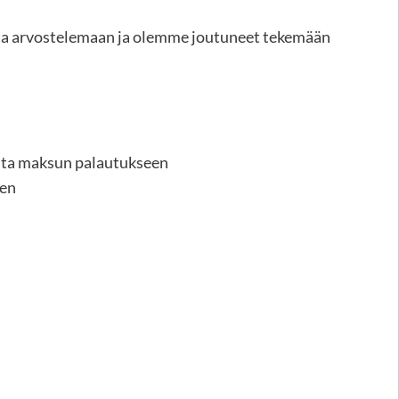
sta arvostelemaan ja olemme joutuneet tekemään
euta maksun palautukseen
een