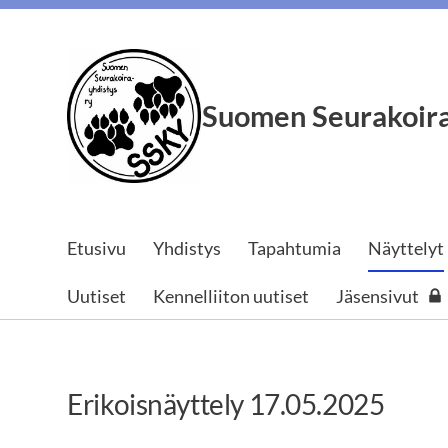
Siirry
sivun
sisältöön
Suomen Seurakoira
Etusivu
Yhdistys
Tapahtumia
Näyttelyt
Uutiset
Kennelliiton uutiset
Jäsensivut
Erikoisnäyttely 17.05.2025