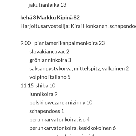
jakutianlaika 13
kehä 3 Markku Kipinä 82
Harjoitusarvostelija: Kirsi Honkanen, schapendo
9.00 pieniamerikanpaimenkoira 23
slovakiancuvac 2
grönlanninkoira 3
saksanpystykorva, mittelspitz, valkoinen 2
volpino italiano 5
11.15 shiba 10
lunnikoira 9
polski owczarek nizinny 10
schapendoes 1
perunkarvatonkoira, iso 4
perunkarvatonkoira, keskikokoinen 6