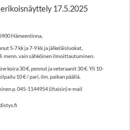
erikoisnäyttely 17.5.2025
 16900 Hämeenlinna,
t 5-7 kk ja 7-9 kk ja jälkeläisluokat,
8.4. menn. vain sähköinen ilmoittautuminen.
 koira 30 €, pennut ja veteraanit 30 €. Yli 10-
pailu 10 € / pari, ilm. paikan päällä.
inen p. 045-1144954 (iltaisin) e-mail
istys.fi