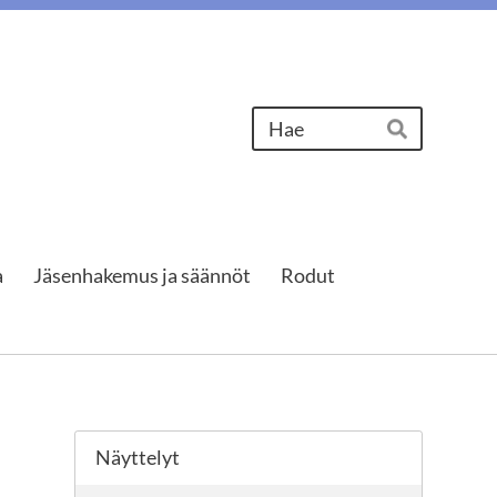
Haku
Hae
a
Jäsenhakemus ja säännöt
Rodut
Näyttelyt