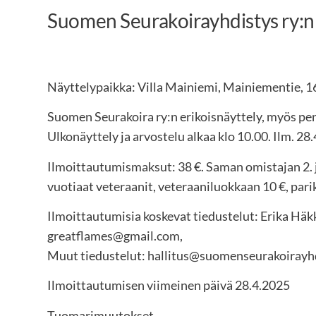
Suomen Seurakoirayhdistys ry:n 
Näyttelypaikka: Villa Mainiemi, Mainiementie,
Suomen Seurakoira ry:n erikoisnäyttely, myös pennu
Ulkonäyttely ja arvostelu alkaa klo 10.00. Ilm. 2
Ilmoittautumismaksut: 38 €. Saman omistajan 2. jne
vuotiaat veteraanit, veteraaniluokkaan 10 €, parikil
Ilmoittautumisia koskevat tiedustelut: Erika Häkk
greatflames@gmail.com,
Muut tiedustelut: hallitus@suomenseurakoirayhd
Ilmoittautumisen viimeinen päivä 28.4.2025
Tuomarimuutokset