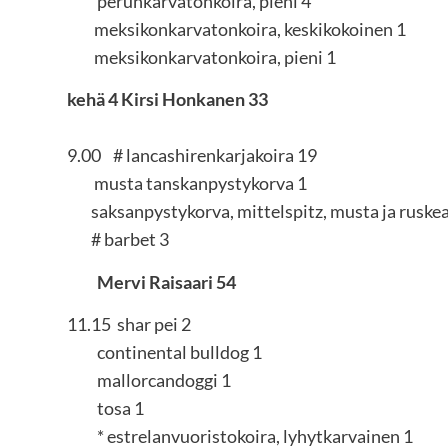
perunkarvatonkoira, pieni 4
meksikonkarvatonkoira, keskikokoinen 1
meksikonkarvatonkoira, pieni 1
kehä 4 Kirsi Honkanen 33
9.00 # lancashirenkarjakoira 19
musta tanskanpystykorva 1
saksanpystykorva, mittelspitz, musta ja ruske
# barbet 3
Mervi Raisaari 54
11.15 shar pei 2
continental bulldog 1
mallorcandoggi 1
tosa 1
* estrelanvuoristokoira, lyhytkarvainen 1