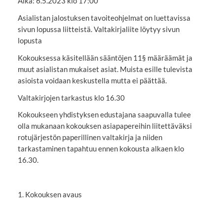
Aika: 6.5.2023 klo 17:00
Asialistan jalostuksen tavoiteohjelmat on luettavissa
sivun lopussa liitteistä. Valtakirjaliite löytyy sivun
lopusta
Kokouksessa käsitellään sääntöjen 11§ määräämät ja
muut asialistan mukaiset asiat. Muista esille tulevista
asioista voidaan keskustella mutta ei päättää.
Valtakirjojen tarkastus klo 16.30
Kokoukseen yhdistyksen edustajana saapuvalla tulee
olla mukanaan kokouksen asiapapereihin liitettäväksi
rotujärjestön paperillinen valtakirja ja niiden
tarkastaminen tapahtuu ennen kokousta alkaen klo
16.30.
1. Kokouksen avaus