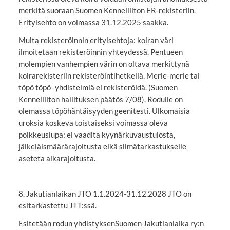
merkitä suoraan Suomen Kennelliiton ER-rekisteriin.
Erityisehto on voimassa 31.12.2025 saakka.
Muita rekisteröinnin erityisehtoja: koiran väri
ilmoitetaan rekisteröinnin yhteydessä. Pentueen
molempien vanhempien värin on oltava merkittynä
koirarekisteriin rekisteröintihetkellä. Merle-merle tai
töpö töpö -yhdistelmiä ei rekisteröidä. (Suomen
Kennelliiton hallituksen päätös 7/08). Rodulle on
olemassa töpöhäntäisyyden geenitesti. Ulkomaisia
uroksia koskeva toistaiseksi voimassa oleva
poikkeuslupa: ei vaadita kyynärkuvaustulosta,
jälkeläismäärärajoitusta eikä silmätarkastukselle
aseteta aikarajoitusta.
8. Jakutianlaikan JTO 1.1.2024-31.12.2028 JTO on
esitarkastettu JTT:ssä.
Esitetään rodun yhdistyksenSuomen Jakutianlaika ry:n