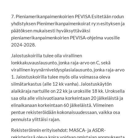
7. Pieniamerikanpaimenkoirien PEVISA Esitetään rodun
yhdistyksen Pienimerikanpaimenkoirat ry:n esityksen ja
päätöksen mukaisesti hyväksyttäväksi
pieniamerikanpaimenkoirien PEVISA-ohjelma vuosille
2024-2028.
Jalostuskoirilla tulee olla virallinen
lonkkakuvauslausunto, jonka raja-arvo on C, sekä
virallinen kyynärniveldysplasialausunto, jonka raja-arvo
1. Jalostuskoirilla tulee myös olla voimassa oleva
silmätarkastus (alle 12 kk vanha). Jalostuskäytön
alaikäraja nartuille on 22 kk ja uroksille 18 kk. Uroksella
saa olla alle viisivuotiaana korkeintaan 20 jälkeläistä ja
elinaikanaan korkeintaan 60 jälkeläistä. Viimeinen
pentue rekisteröidään kokonaisuudessaan, vaikka osa
pennuista ylittäisi rajan.
Rekisteröinnin erityisehdot: MASCA- ja ASDR-
rekisterissä oleva koira voidaan omistajan anomuksesta