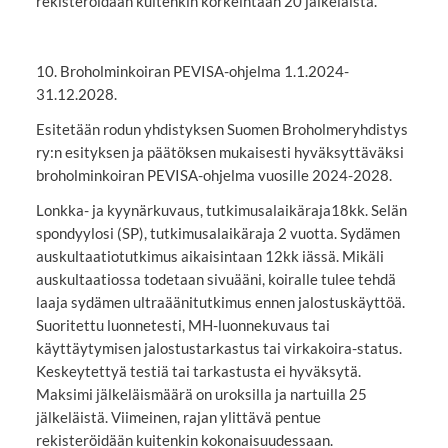
rekisteröidään kuitenkin korkeintaan 20 jälkeläistä.
10. Broholminkoiran PEVISA-ohjelma 1.1.2024-
31.12.2028.
Esitetään rodun yhdistyksen Suomen Broholmeryhdistys
ry:n esityksen ja päätöksen mukaisesti hyväksyttäväksi
broholminkoiran PEVISA-ohjelma vuosille 2024-2028.
Lonkka- ja kyynärkuvaus, tutkimusalaikäraja18kk. Selän
spondyylosi (SP), tutkimusalaikäraja 2 vuotta. Sydämen
auskultaatiotutkimus aikaisintaan 12kk iässä. Mikäli
auskultaatiossa todetaan sivuääni, koiralle tulee tehdä
laaja sydämen ultraäänitutkimus ennen jalostuskäyttöä.
Suoritettu luonnetesti, MH-luonnekuvaus tai
käyttäytymisen jalostustarkastus tai virkakoira-status.
Keskeytettyä testiä tai tarkastusta ei hyväksytä.
Maksimi jälkeläismäärä on uroksilla ja nartuilla 25
jälkeläistä. Viimeinen, rajan ylittävä pentue
rekisteröidään kuitenkin kokonaisuudessaan.