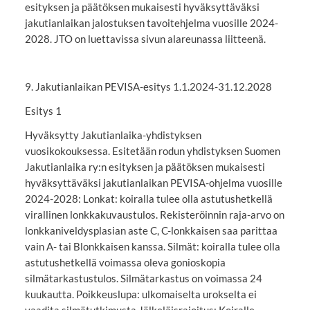
esityksen ja päätöksen mukaisesti hyväksyttäväksi
jakutianlaikan jalostuksen tavoitehjelma vuosille 2024-
2028. JTO on luettavissa sivun alareunassa liitteenä.
9. Jakutianlaikan PEVISA-esitys 1.1.2024-31.12.2028
Esitys 1
Hyväksytty Jakutianlaika-yhdistyksen
vuosikokouksessa. Esitetään rodun yhdistyksen Suomen
Jakutianlaika ry:n esityksen ja päätöksen mukaisesti
hyväksyttäväksi jakutianlaikan PEVISA-ohjelma vuosille
2024-2028: Lonkat: koiralla tulee olla astutushetkellä
virallinen lonkkakuvaustulos. Rekisteröinnin raja-arvo on
lonkkaniveldysplasian aste C, C-lonkkaisen saa parittaa
vain A- tai Blonkkaisen kanssa. Silmät: koiralla tulee olla
astutushetkellä voimassa oleva gonioskopia
silmätarkastustulos. Silmätarkastus on voimassa 24
kuukautta. Poikkeuslupa: ulkomaiselta urokselta ei