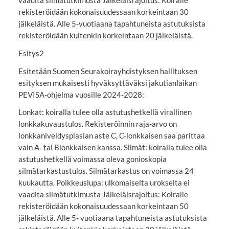
vaadita silmätutkimusta Jälkeläisrajoitus: Koiralle
rekisteröidään kokonaisuudessaan korkeintaan 30
jälkeläistä. Alle 5-vuotiaana tapahtuneista astutuksista
rekisteröidään kuitenkin korkeintaan 20 jälkeläistä.
Esitys2
Esitetään Suomen Seurakoirayhdistyksen hallituksen
esityksen mukaisesti hyväksyttäväksi jakutianlaikan
PEVISA-ohjelma vuosille 2024-2028:
Lonkat: koiralla tulee olla astutushetkellä virallinen
lonkkakuvaustulos. Rekisteröinnin raja-arvo on
lonkkaniveldysplasian aste C, C-lonkkaisen saa parittaa
vain A- tai Blonkkaisen kanssa. Silmät: koiralla tulee olla
astutushetkellä voimassa oleva gonioskopia
silmätarkastustulos. Silmätarkastus on voimassa 24
kuukautta. Poikkeuslupa: ulkomaiselta urokselta ei
vaadita silmätutkimusta Jälkeläisrajoitus: Koiralle
rekisteröidään kokonaisuudessaan korkeintaan 50
jälkeläistä. Alle 5- vuotiaana tapahtuneista astutuksista