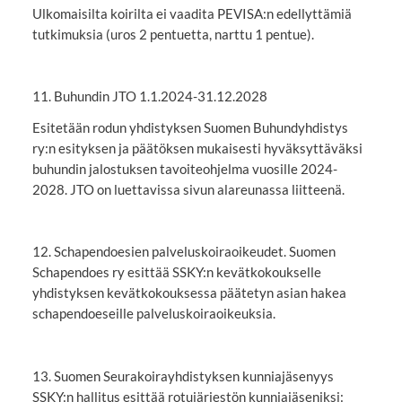
Ulkomaisilta koirilta ei vaadita PEVISA:n edellyttämiä
tutkimuksia (uros 2 pentuetta, narttu 1 pentue).
11. Buhundin JTO 1.1.2024-31.12.2028
Esitetään rodun yhdistyksen Suomen Buhundyhdistys
ry:n esityksen ja päätöksen mukaisesti hyväksyttäväksi
buhundin jalostuksen tavoiteohjelma vuosille 2024-
2028. JTO on luettavissa sivun alareunassa liitteenä.
12. Schapendoesien palveluskoiraoikeudet. Suomen
Schapendoes ry esittää SSKY:n kevätkokoukselle
yhdistyksen kevätkokouksessa päätetyn asian hakea
schapendoeseille palveluskoiraoikeuksia.
13. Suomen Seurakoirayhdistyksen kunniajäsenyys
SSKY:n hallitus esittää rotujärjestön kunniajäseniksi: