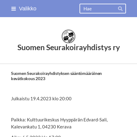
Siirry
Haku
Valikko
Hae
sivun
sisältöön
Suomen Seurakoirayhdistys ry
Suomen Seurakoirayhdistyksen sääntömääräinen
kevätkokous 2023
Julkaistu 19.4.2023 klo 20:00
Paikka: Kulttuurikeskus Hyyppärän Edvard-Sali,
Kalevankatu 1, 04230 Kerava