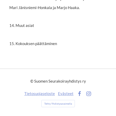
Mari Jänisniemi-Honkala ja Marjo Haaka.
14. Muut asiat
15. Kokouksen päättäminen
©
Suomen Seurakoirayhdistys ry
Tietosuojaseloste
Evästeet
Facebook
Instagram
Tehty Yhdistysavaimella