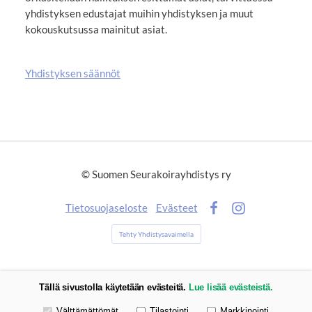
yhdistyksen edustajat muihin yhdistyksen ja muut
kokouskutsussa mainitut asiat.
Yhdistyksen säännöt
©
Suomen Seurakoirayhdistys ry
Tietosuojaseloste
Evästeet
Facebook
Instagram
Tehty Yhdistysavaimella
Tällä sivustolla käytetään evästeitä.
Lue lisää evästeistä.
Valitse käytettävät evästeet
Välttämättömät
Tilastointi
Markkinointi