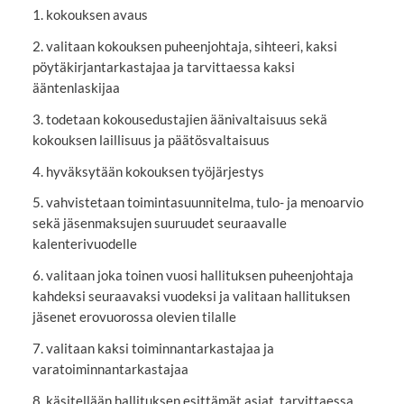
1. kokouksen avaus
2. valitaan kokouksen puheenjohtaja, sihteeri, kaksi
pöytäkirjantarkastajaa ja tarvittaessa kaksi
ääntenlaskijaa
3. todetaan kokousedustajien äänivaltaisuus sekä
kokouksen laillisuus ja päätösvaltaisuus
4. hyväksytään kokouksen työjärjestys
5. vahvistetaan toimintasuunnitelma, tulo- ja menoarvio
sekä jäsenmaksujen suuruudet seuraavalle
kalenterivuodelle
6. valitaan joka toinen vuosi hallituksen puheenjohtaja
kahdeksi seuraavaksi vuodeksi ja valitaan hallituksen
jäsenet erovuorossa olevien tilalle
7. valitaan kaksi toiminnantarkastajaa ja
varatoiminnantarkastajaa
8. käsitellään hallituksen esittämät asiat, tarvittaessa