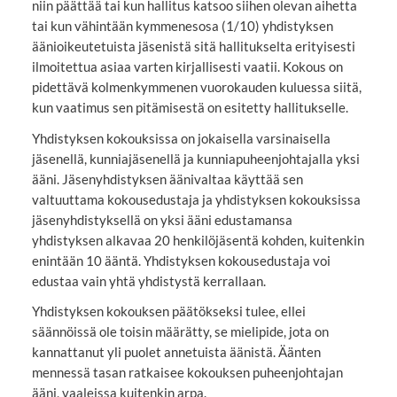
niin päättää tai kun hallitus katsoo siihen olevan aihetta
tai kun vähintään kymmenesosa (1/10) yhdistyksen
äänioikeutetuista jäsenistä sitä hallitukselta erityisesti
ilmoitettua asiaa varten kirjallisesti vaatii. Kokous on
pidettävä kolmenkymmenen vuorokauden kuluessa siitä,
kun vaatimus sen pitämisestä on esitetty hallitukselle.
Yhdistyksen kokouksissa on jokaisella varsinaisella
jäsenellä, kunniajäsenellä ja kunniapuheenjohtajalla yksi
ääni. Jäsenyhdistyksen äänivaltaa käyttää sen
valtuuttama kokousedustaja ja yhdistyksen kokouksissa
jäsenyhdistyksellä on yksi ääni edustamansa
yhdistyksen alkavaa 20 henkilöjäsentä kohden, kuitenkin
enintään 10 ääntä. Yhdistyksen kokousedustaja voi
edustaa vain yhtä yhdistystä kerrallaan.
Yhdistyksen kokouksen päätökseksi tulee, ellei
säännöissä ole toisin määrätty, se mielipide, jota on
kannattanut yli puolet annetuista äänistä. Äänten
mennessä tasan ratkaisee kokouksen puheenjohtajan
ääni, vaaleissa kuitenkin arpa.