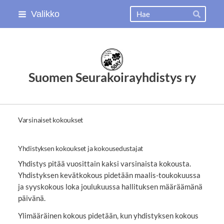
Siirry
Haku
Valikko
Hae
sivun
sisältöön
Suomen Seurakoirayhdistys ry
Varsinaiset kokoukset
Yhdistyksen kokoukset ja kokousedustajat
Yhdistys pitää vuosittain kaksi varsinaista kokousta.
Yhdistyksen kevätkokous pidetään maalis-toukokuussa
ja syyskokous loka joulukuussa hallituksen määräämänä
päivänä.
Ylimääräinen kokous pidetään, kun yhdistyksen kokous