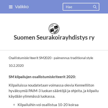
Siirry
Haku
Valikko
Hae
sivun
sisältöön
Suomen Seurakoirayhdistys ry
Osallistumiskriteerit SM2020 - paimennus traditional style
10.2.2020
SM kilpailujen osallistumiskriteerit 2020:
Kilpailuissa noudatetaan voimassa olevia Kennelliiton
hyväksymiä PAIM-3 luokan sääntöjä ja ohjeita, ja kilpailu
käydään ylimmässä luokassa.
Kilpailuihin voi osallistua 10-20 koiraa