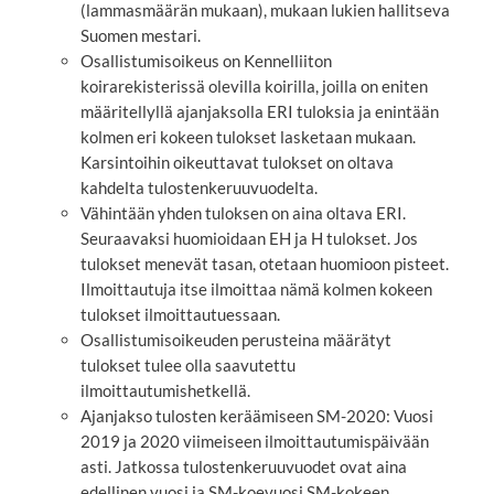
(lammasmäärän mukaan), mukaan lukien hallitseva
Suomen mestari.
Osallistumisoikeus on Kennelliiton
koirarekisterissä olevilla koirilla, joilla on eniten
määritellyllä ajanjaksolla ERI tuloksia ja enintään
kolmen eri kokeen tulokset lasketaan mukaan.
Karsintoihin oikeuttavat tulokset on oltava
kahdelta tulostenkeruuvuodelta.
Vähintään yhden tuloksen on aina oltava ERI.
Seuraavaksi huomioidaan EH ja H tulokset. Jos
tulokset menevät tasan, otetaan huomioon pisteet.
Ilmoittautuja itse ilmoittaa nämä kolmen kokeen
tulokset ilmoittautuessaan.
Osallistumisoikeuden perusteina määrätyt
tulokset tulee olla saavutettu
ilmoittautumishetkellä.
Ajanjakso tulosten keräämiseen SM-2020: Vuosi
2019 ja 2020 viimeiseen ilmoittautumispäivään
asti. Jatkossa tulostenkeruuvuodet ovat aina
edellinen vuosi ja SM-koevuosi SM-kokeen