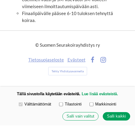
viimeiseen ilmoittautumispäivään asti.
​Finaalipäivälle pääsee 6-10 tuloksen tehnyttä
koiraa.
©
Suomen Seurakoirayhdistys ry
Tietosuojaseloste
Evästeet
Facebook
Instagram
Tehty Yhdistysavaimella
Tällä sivustolla käytetään evästeitä.
Lue lisää evästeistä.
Valitse käytettävät evästeet
Välttämättömät
Tilastointi
Markkinointi
Salli vain valitut
Salli kaikki