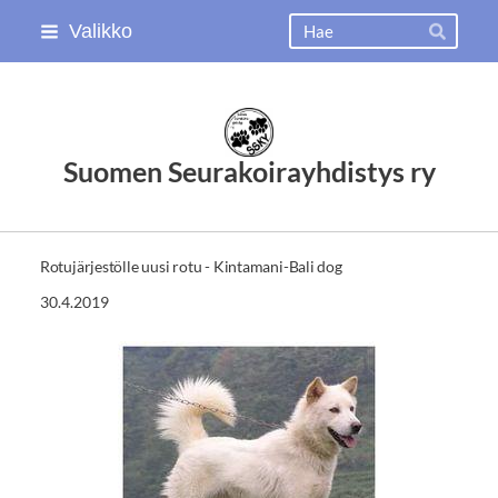
Siirry
Haku
Valikko
Hae
sivun
sisältöön
Suomen Seurakoirayhdistys ry
Rotujärjestölle uusi rotu - Kintamani-Bali dog
30.4.2019