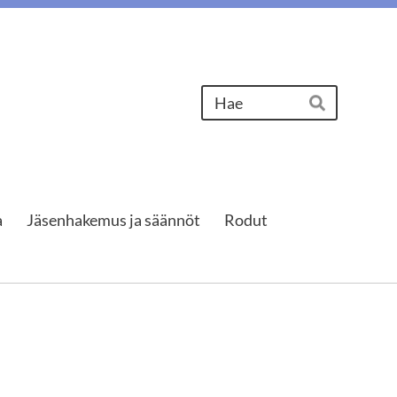
Haku
Hae
a
Jäsenhakemus ja säännöt
Rodut