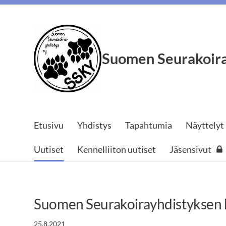
Siirry
sivun
sisältöön
Suomen Seurakoira
Etusivu
Yhdistys
Tapahtumia
Näyttelyt
Uutiset
Kennelliiton uutiset
Jäsensivut
Suomen Seurakoirayhdistyksen 
25.8.2021