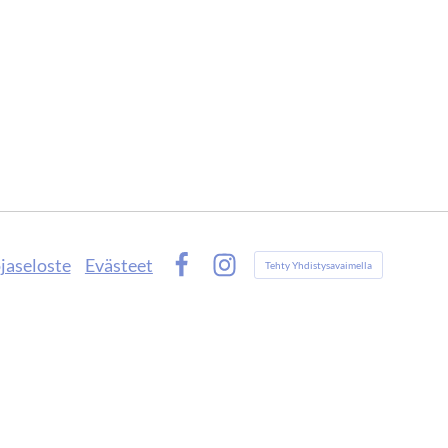
jaseloste
Evästeet
Tehty Yhdistysavaimella
Facebook
Instagram