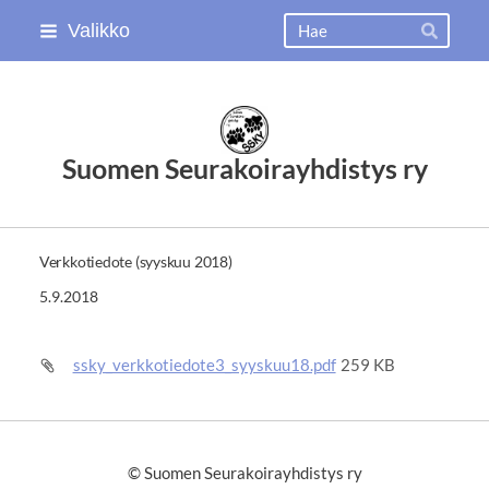
Siirry
Haku
Valikko
Hae
sivun
sisältöön
Suomen Seurakoirayhdistys ry
Verkkotiedote (syyskuu 2018)
5.9.2018
ssky_verkkotiedote3_syyskuu18.pdf
259 KB
©
Suomen Seurakoirayhdistys ry