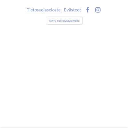
Tietosuojaseloste
Evästeet
Facebook
Instagram
Tehty Yhdistysavaimella